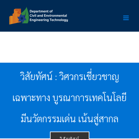
Skip
to
content
วิสัยทัศน์ : วิศวกรเชี่ยวชาญ
เฉพาะทาง บูรณาการเทคโนโลยี
มีนวัตกรรมเด่น เน้นสู่สากล
วิสัยทัศน์